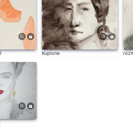
0
Kupione
rozm
1