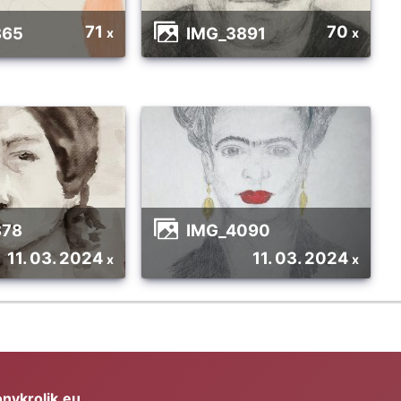
71
70
865
IMG_3891
x
x
878
IMG_4090
11. 03. 2024
11. 03. 2024
x
x
nykrolik.eu