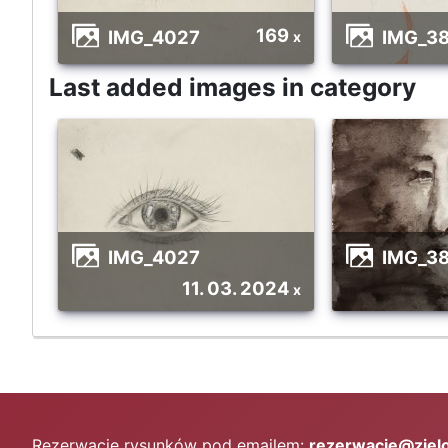
169
IMG_4027
IMG_3
x
Last added images in category
IMG_4027
IMG_3
11. 03. 2024
x
Rezerwacje rysunków pod emailem:
rezerwacje@zielo