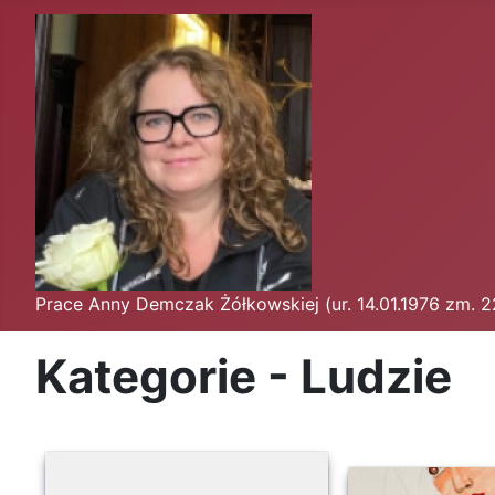
Prace Anny Demczak Żółkowskiej (ur. 14.01.1976 zm. 
Kategorie - Ludzie